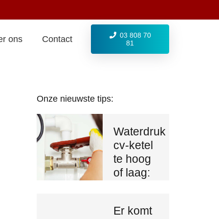
03 808 70
er ons
Contact
81
Onze nieuwste tips:
Waterdruk
cv-ketel
te hoog
of laag:
zó lost u
het op
Er komt