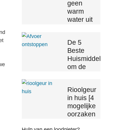
geen
warm
water uit
de
end
boiler,
et
De 5
wat nu?
Beste
Huismiddelen
 we
om de
Afvoer te
Ontstoppen
Rioolgeur
in huis [4
mogelijke
oorzaken
en
Hulp van een loodgieter?