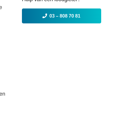
oplossingen]
e
03 – 808 70 81
ren