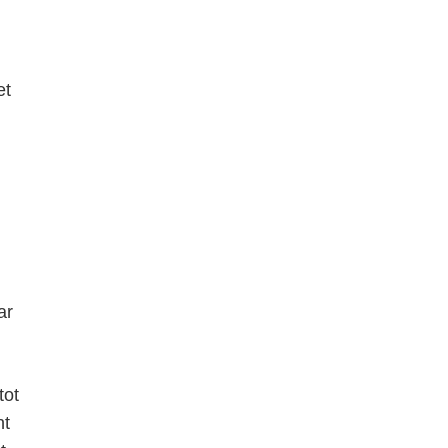
et
ar
tot
nt