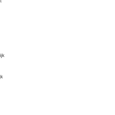
t
ijk
jk