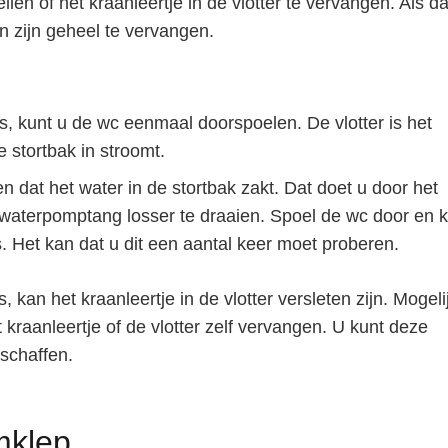
llen of het kraanleertje in de vlotter te vervangen. Als da
in zijn geheel te vervangen.
s, kunt u de wc eenmaal doorspoelen. De vlotter is het
e stortbak in stroomt.
len dat het water in de stortbak zakt. Dat doet u door het
n waterpomptang losser te draaien. Spoel de wc door en k
. Het kan dat u dit een aantal keer moet proberen.
 kan het kraanleertje in de vlotter versleten zijn. Mogeli
et kraanleertje of de vlotter zelf vervangen. U kunt deze
schaffen.
mklep