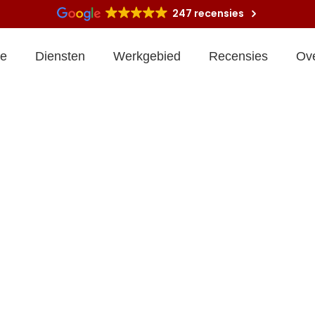
247 recensies
e
Diensten
Werkgebied
Recensies
Ov